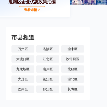
潼南区企业优惠政策汇编
查看详情 >
市县频道
万州区
涪陵区
渝中区
大渡口区
江北区
沙坪坝区
九龙坡区
南岸区
北碚区
大足区
綦江区
渝北区
巴南区
黔江区
长寿区
潼南区
铜梁区
荣昌区