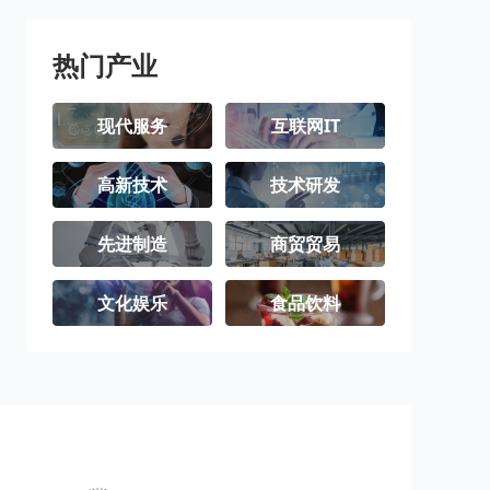
璧山区
梁平区
城口县
丰都县
垫江县
武隆区
热门产业
忠县
开州区
云阳县
现代服务
互联网IT
奉节县
巫山县
巫溪县
高新技术
技术研发
石柱土家族自
秀山土家族苗
酉阳土家族苗
治县
族自治县
族自治县
彭水苗族土家
江津区
合川区
先进制造
商贸贸易
族自治县
永川区
南川区
文化娱乐
食品饮料